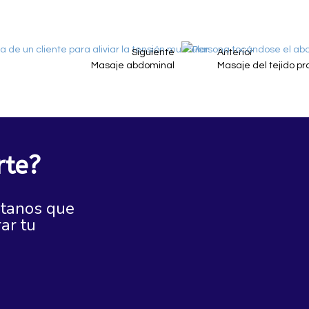
Siguiente
Anterior
Masaje abdominal
Masaje del tejido pr
te?
ntanos que
ar tu