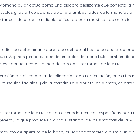
poromandibular actúa como una bisagra deslizante que conecta la 
úsculos y las articulaciones de uno o ambos lados de la mandíbula.
ar con dolor de mandíbula, dificultad para masticar, dolor facial
r difícil de determinar, sobre todo debido al hecho de que el dolo
díbula. Algunas personas que tienen dolor de mandíbula también tien
tes habitualmente y nunca desarrollan trastornos de la ATM.
osión del disco o a la desalineación de la articulación, que altera
 músculos faciales y de la mandíbula o apriete los dientes, es otro 
 trastornos de la ATM. Se han diseñado técnicas específicas para r
general, lo que produce un alivio sustancial de los síntomas de la A
o máximo de apertura de la boca, ayudando también a disminuir la 