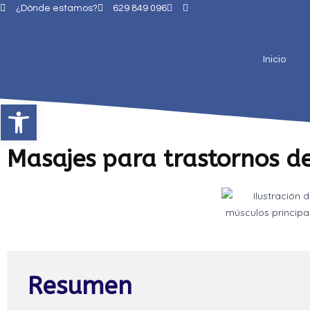
¿Dónde estamos?
629 849 096
Inicio
Abrir barra de herramientas
Masajes para trastornos d
Resumen