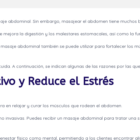
saje abdominal. Sin embargo, masajear el abdomen tiene muchos be
 mejora la digestión y los malestares estomacales, así como la fu
 el masaje abdominal también se puede utilizar para fortalecer los m
a. A continuación, se indican algunas de las razones por las que d
ivo y Reduce el Estrés
a en relajar y curar los músculos que rodean el abdomen.
 y no invasivas. Puedes recibir un masaje abdominal para tratar una 
nestar físico como mental, permitiendo a los clientes encontrar ali