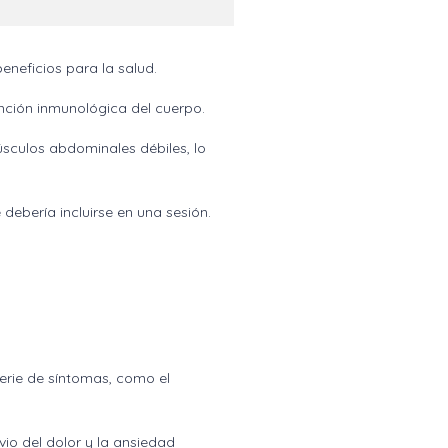
neficios para la salud.
nción inmunológica del cuerpo.
úsculos abdominales débiles, lo
ebería incluirse en una sesión.
serie de síntomas, como el
vio del dolor y la ansiedad