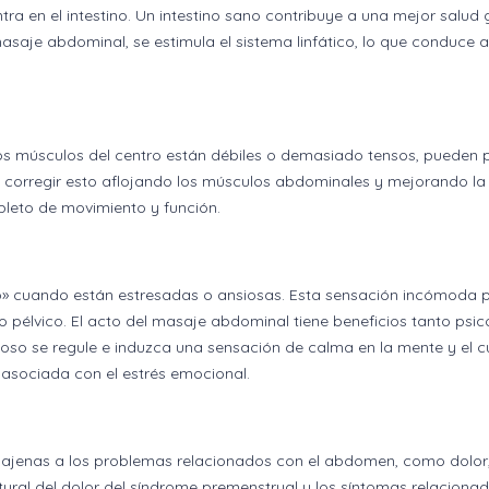
ra en el intestino. Un intestino sano contribuye a una mejor salu
asaje abdominal, se estimula el sistema linfático, lo que conduce a
los músculos del centro están débiles o demasiado tensos, pueden
 corregir esto aflojando los músculos abdominales y mejorando la e
leto de movimiento y función.
go» cuando están estresadas o ansiosas. Esta sensación incómoda
 pélvico. El acto del masaje abdominal tiene beneficios tanto psic
vioso se regule e induzca una sensación de calma en la mente y el c
a asociada con el estrés emocional.
 ajenas a los problemas relacionados con el abdomen, como dolor,
ural del dolor del síndrome premenstrual y los síntomas relaciona