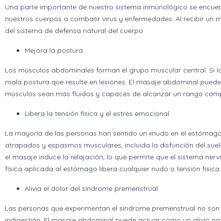
Una parte importante de nuestro sistema inmunológico se encuent
nuestros cuerpos a combatir virus y enfermedades. Al recibir un m
del sistema de defensa natural del cuerpo.
Mejora la postura
Los músculos abdominales forman el grupo muscular central. Si 
mala postura que resulte en lesiones. El masaje abdominal puede
músculos sean más fluidos y capaces de alcanzar un rango comp
Libera la tensión física y el estrés emocional
La mayoría de las personas han sentido un «nudo en el estóma
atrapados y espasmos musculares, incluida la disfunción del suelo
el masaje induce la relajación, lo que permite que el sistema ner
física aplicada al estómago libera cualquier nudo o tensión físic
Alivia el dolor del síndrome premenstrual
Las personas que experimentan el síndrome premenstrual no son
indigestión. El masaje abdominal puede actuar como un alivio nat