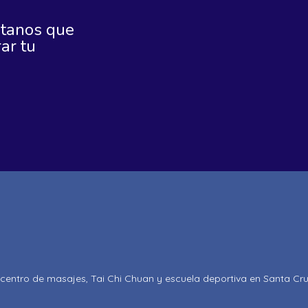
ntanos que
ar tu
centro de masajes, Tai Chi Chuan y escuela deportiva en Santa Cru