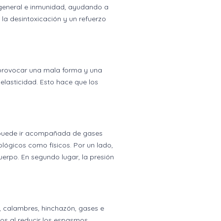
d general e inmunidad, ayudando a
 la desintoxicación y un refuerzo
 provocar una mala forma y una
lasticidad. Esto hace que los
 puede ir acompañada de gases
ológicos como físicos. Por un lado,
uerpo. En segundo lugar, la presión
 calambres, hinchazón, gases e
dos al reducir los espasmos