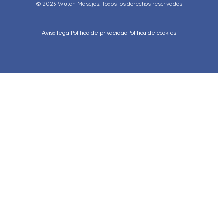
© 2023 Wutan Masajes. Todos los derechos reservados
Aviso legal
Política de privacidad
Política de cookies